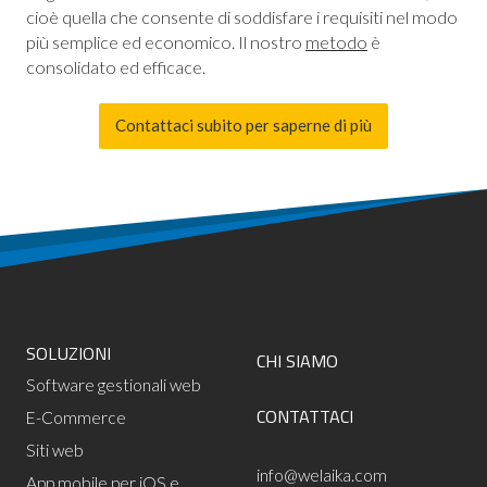
cioè quella che consente di soddisfare i requisiti nel modo
più semplice ed economico. Il nostro
metodo
è
consolidato ed efficace.
Contattaci subito per saperne di più
SOLUZIONI
CHI SIAMO
Software gestionali web
CONTATTACI
E-Commerce
Siti web
info@welaika.com
App mobile per iOS e