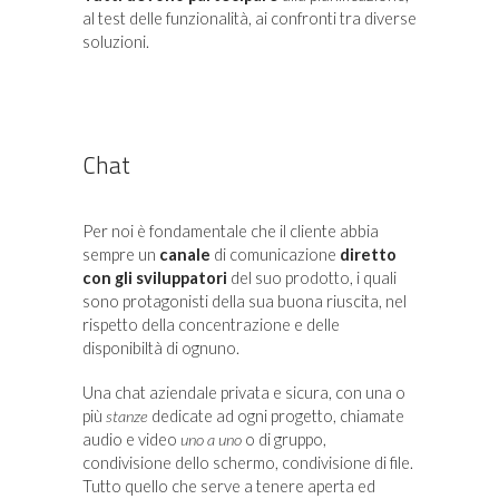
al test delle funzionalità, ai confronti tra diverse
soluzioni.
Chat
Per noi è fondamentale che il cliente abbia
sempre un
canale
di comunicazione
diretto
con gli sviluppatori
del suo prodotto, i quali
sono protagonisti della sua buona riuscita, nel
rispetto della concentrazione e delle
disponibiltà di ognuno.
Una chat aziendale privata e sicura, con una o
più
stanze
dedicate ad ogni progetto, chiamate
audio e video
uno a uno
o di gruppo,
condivisione dello schermo, condivisione di file.
Tutto quello che serve a tenere aperta ed