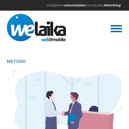
sviluppiamo
comunicazione
con weLaika
Advertising
METODO